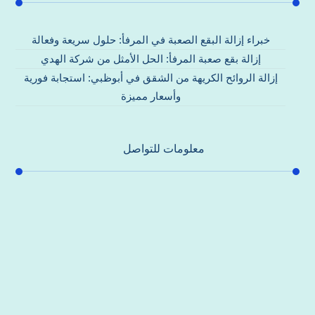
خبراء إزالة البقع الصعبة في المرفأ: حلول سريعة وفعالة
إزالة بقع صعبة المرفأ: الحل الأمثل من شركة الهدي
إزالة الروائح الكريهة من الشقق في أبوظبي: استجابة فورية
وأسعار مميزة
معلومات للتواصل
عنوان مكتبنا
جادة الشيخ محمد بن راشد – دبي
هاتف