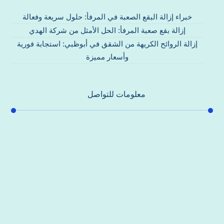
خبراء إزالة البقع الصعبة في المرفأ: حلول سريعة وفعالة
إزالة بقع صعبة المرفأ: الحل الأمثل من شركة الهدي
إزالة الروائح الكريهة من الشقق في أبوظبي: استجابة فورية
وأسعار مميزة
معلومات للتواصل
عنوان مكتبنا
جادة الشيخ محمد بن راشد – دبي
هاتف
0557821580