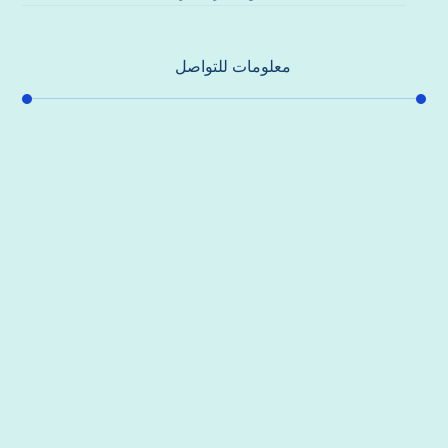
معلومات للتواصل
عنوان مكتبنا
جادة الشيخ محمد بن راشد – دبي
هاتف
0557821580
بريد إلكتروني
support@alhoda-maintenance-emirates.