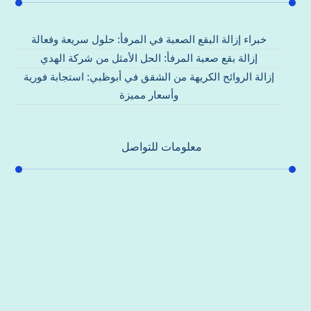
خبراء إزالة البقع الصعبة في المرفأ: حلول سريعة وفعالة
إزالة بقع صعبة المرفأ: الحل الأمثل من شركة الهدي
إزالة الروائح الكريهة من الشقق في أبوظبي: استجابة فورية
وأسعار مميزة
معلومات للتواصل
عنوان مكتبنا
جادة الشيخ محمد بن راشد – دبي
هاتف