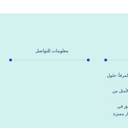
معلومات للتواصل
عنوان مكتبنا
لمرفأ: حلول
جادة الشيخ محمد بن راشد – دبي
لأمثل من
هاتف
0557821580
قق في
بريد إلكتروني
ر مميزة
support@alhoda-maintenance-
emirates.