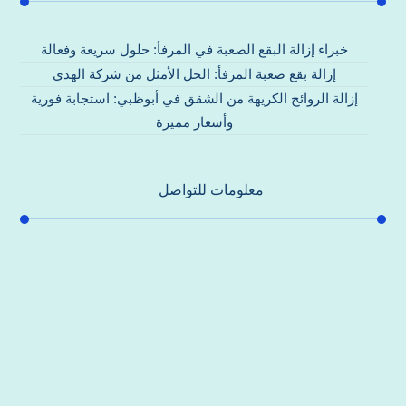
خبراء إزالة البقع الصعبة في المرفأ: حلول سريعة وفعالة
إزالة بقع صعبة المرفأ: الحل الأمثل من شركة الهدي
إزالة الروائح الكريهة من الشقق في أبوظبي: استجابة فورية
وأسعار مميزة
معلومات للتواصل
عنوان مكتبنا
جادة الشيخ محمد بن راشد – دبي
هاتف