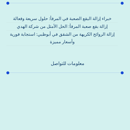
خبراء إزالة البقع الصعبة في المرفأ: حلول سريعة وفعالة
إزالة بقع صعبة المرفأ: الحل الأمثل من شركة الهدي
إزالة الروائح الكريهة من الشقق في أبوظبي: استجابة فورية
وأسعار مميزة
معلومات للتواصل
عنوان مكتبنا
جادة الشيخ محمد بن راشد – دبي
هاتف