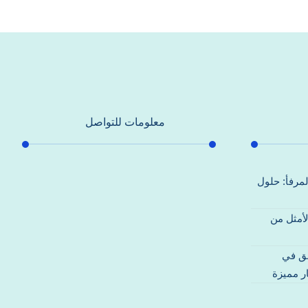
معلومات للتواصل
عنوان مكتبنا
لمرفأ: حلول
جادة الشيخ محمد بن راشد – دبي
لأمثل من
هاتف
0557821580
قق في
بريد إلكتروني
ر مميزة
support@alhoda-maintenance-
emirates.