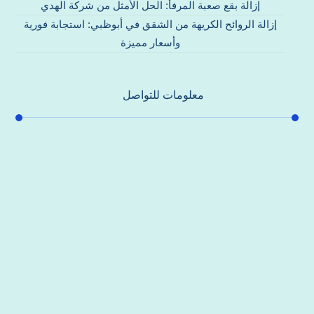
إزالة بقع صعبة المرفأ: الحل الأمثل من شركة الهدي
إزالة الروائح الكريهة من الشقق في أبوظبي: استجابة فورية
وأسعار مميزة
معلومات للتواصل
عنوان مكتبنا
جادة الشيخ محمد بن راشد – دبي
هاتف
0557821580