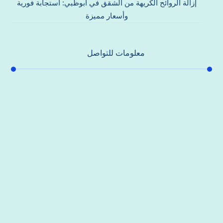
إزالة الروائح الكريهة من الشقق في أبوظبي: استجابة فورية
وأسعار مميزة
معلومات للتواصل
عنوان مكتبنا
جادة الشيخ محمد بن راشد – دبي
هاتف
0557821580
بريد إلكتروني