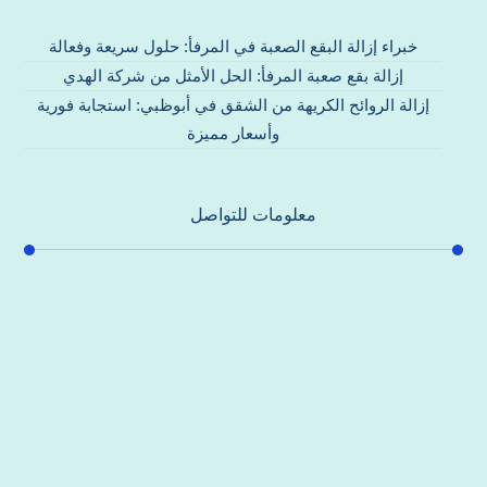
خبراء إزالة البقع الصعبة في المرفأ: حلول سريعة وفعالة
إزالة بقع صعبة المرفأ: الحل الأمثل من شركة الهدي
إزالة الروائح الكريهة من الشقق في أبوظبي: استجابة فورية
وأسعار مميزة
معلومات للتواصل
عنوان مكتبنا
جادة الشيخ محمد بن راشد – دبي
هاتف