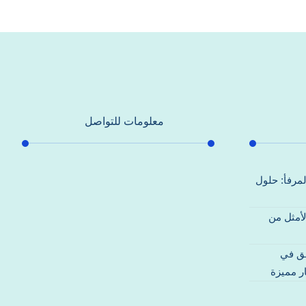
معلومات للتواصل
عنوان مكتبنا
لمرفأ: حلول
جادة الشيخ محمد بن راشد – دبي
لأمثل من
هاتف
0557821580
قق في
بريد إلكتروني
ر مميزة
support@alhoda-maintenance-
emirates.