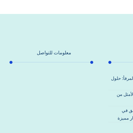
معلومات للتواصل
عنوان مكتبنا
لمرفأ: حلول
جادة الشيخ محمد بن راشد – دبي
لأمثل من
هاتف
0557821580
قق في
بريد إلكتروني
ر مميزة
support@alhoda-maintenance-
emirates.