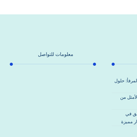
معلومات للتواصل
عنوان مكتبنا
لمرفأ: حلول
جادة الشيخ محمد بن راشد – دبي
لأمثل من
هاتف
0557821580
قق في
بريد إلكتروني
ر مميزة
support@alhoda-maintenance-
emirates.