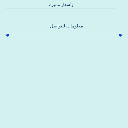
وأسعار مميزة
معلومات للتواصل
عنوان مكتبنا
جادة الشيخ محمد بن راشد – دبي
هاتف
0557821580
بريد إلكتروني