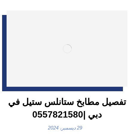
تفصيل مطابخ ستانلس ستيل في
دبي |0557821580
29 ديسمبر، 2024