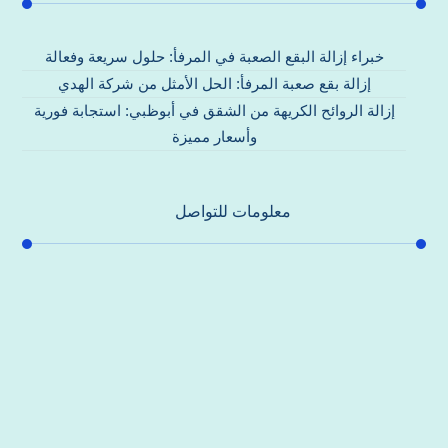
خبراء إزالة البقع الصعبة في المرفأ: حلول سريعة وفعالة
إزالة بقع صعبة المرفأ: الحل الأمثل من شركة الهدي
إزالة الروائح الكريهة من الشقق في أبوظبي: استجابة فورية
وأسعار مميزة
معلومات للتواصل
عنوان مكتبنا
جادة الشيخ محمد بن راشد – دبي
هاتف