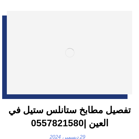
تفصيل مطابخ ستانلس ستيل في
العين |0557821580
29 ديسمبر، 2024