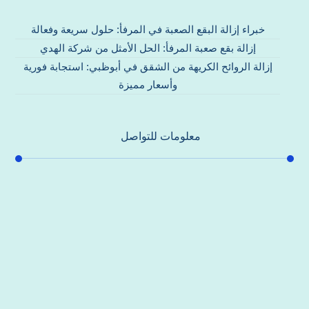
خبراء إزالة البقع الصعبة في المرفأ: حلول سريعة وفعالة
إزالة بقع صعبة المرفأ: الحل الأمثل من شركة الهدي
إزالة الروائح الكريهة من الشقق في أبوظبي: استجابة فورية
وأسعار مميزة
معلومات للتواصل
عنوان مكتبنا
جادة الشيخ محمد بن راشد – دبي
هاتف