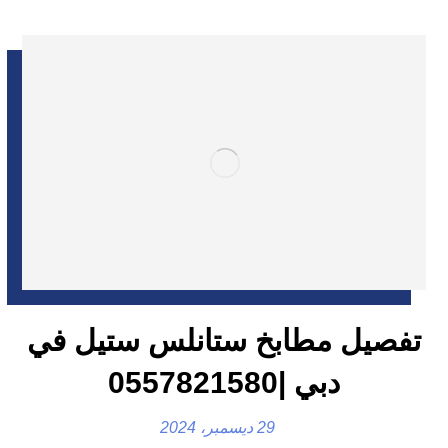
تفصيل مطابخ ستانلس ستيل في
دبي |0557821580
29 ديسمبر، 2024