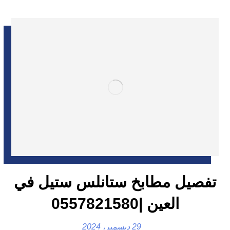
تفصيل مطابخ ستانلس ستيل في
العين |0557821580
29 ديسمبر، 2024