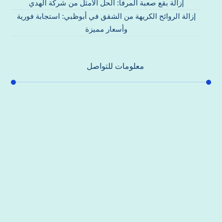
إزالة بقع صعبة المرفأ: الحل الأمثل من شركة الهدي
إزالة الروائح الكريهة من الشقق في أبوظبي: استجابة فورية
وأسعار مميزة
معلومات للتواصل
عنوان مكتبنا
جادة الشيخ محمد بن راشد – دبي
هاتف
0557821580