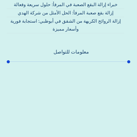
خبراء إزالة البقع الصعبة في المرفأ: حلول سريعة وفعالة
إزالة بقع صعبة المرفأ: الحل الأمثل من شركة الهدي
إزالة الروائح الكريهة من الشقق في أبوظبي: استجابة فورية
وأسعار مميزة
معلومات للتواصل
عنوان مكتبنا
جادة الشيخ محمد بن راشد – دبي
هاتف
0557821580