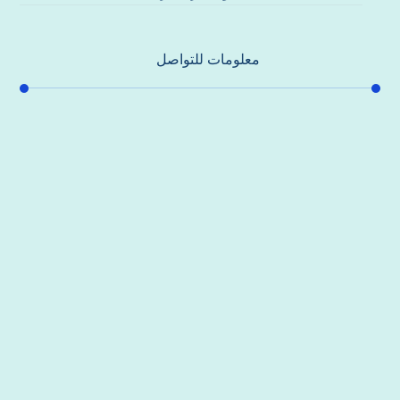
معلومات للتواصل
عنوان مكتبنا
جادة الشيخ محمد بن راشد – دبي
هاتف
0557821580
بريد إلكتروني
support@alhoda-maintenance-emirates.