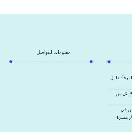
معلومات للتواصل
عنوان مكتبنا
لمرفأ: حلول
جادة الشيخ محمد بن راشد – دبي
لأمثل من
هاتف
0557821580
قق في
بريد إلكتروني
ر مميزة
support@alhoda-maintenance-
emirates.