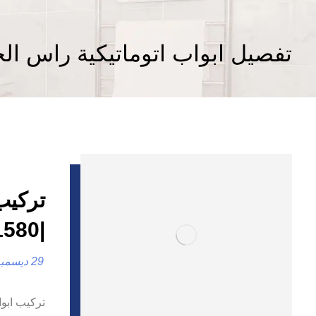
تفصيل ابواب اتوماتيكية راس ال
تركيب
|0557821580| تفصيل ابواب
29 ديسمبر، 2024