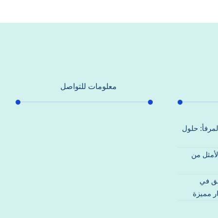
معلومات للتواصل
عنوان مكتبنا
لمرفأ: حلول
جادة الشيخ محمد بن راشد – دبي
لأمثل من
هاتف
0557821580
قق في
بريد إلكتروني
ر مميزة
support@alhoda-maintenance-
emirates.