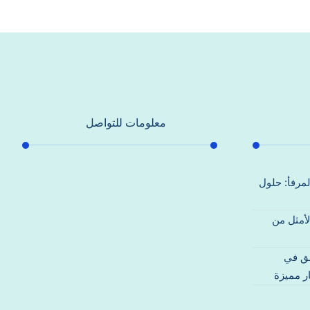
معلومات للتواصل
عنوان مكتبنا
لمرفأ: حلول
جادة الشيخ محمد بن راشد – دبي
لأمثل من
هاتف
0557821580
قق في
بريد إلكتروني
ر مميزة
support@alhoda-maintenance-
emirates.