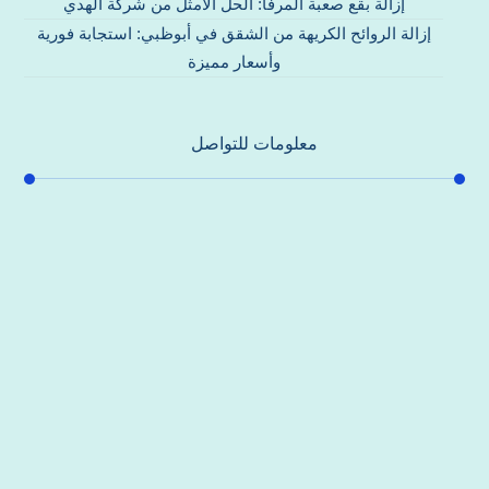
إزالة بقع صعبة المرفأ: الحل الأمثل من شركة الهدي
إزالة الروائح الكريهة من الشقق في أبوظبي: استجابة فورية
وأسعار مميزة
معلومات للتواصل
عنوان مكتبنا
جادة الشيخ محمد بن راشد – دبي
هاتف
0557821580