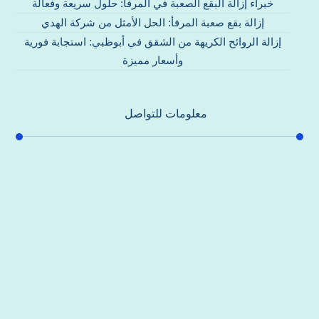
خبراء إزالة البقع الصعبة في المرفأ: حلول سريعة وفعالة
إزالة بقع صعبة المرفأ: الحل الأمثل من شركة الهدي
إزالة الروائح الكريهة من الشقق في أبوظبي: استجابة فورية
وأسعار مميزة
معلومات للتواصل
عنوان مكتبنا
جادة الشيخ محمد بن راشد – دبي
هاتف
0557821580