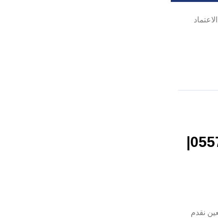
لاعتماد
تفصيل وتركيب مطابخ في العين |0557821580|
ين نقدم