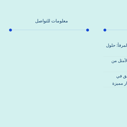
معلومات للتواصل
عنوان مكتبنا
لمرفأ: حلول
جادة الشيخ محمد بن راشد – دبي
لأمثل من
هاتف
0557821580
قق في
بريد إلكتروني
ر مميزة
support@alhoda-maintenance-
emirates.