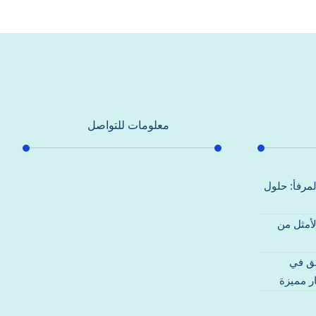
معلومات للتواصل
عنوان مكتبنا
لمرفأ: حلول
جادة الشيخ محمد بن راشد – دبي
لأمثل من
هاتف
0557821580
قق في
بريد إلكتروني
ر مميزة
support@alhoda-maintenance-
emirates.