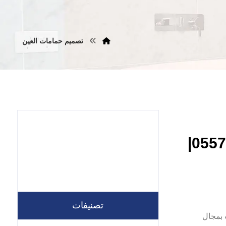
تصميم حمامات العين
تكسير وترميم حمامات في العين |0557821580|
تصنيفات
الشركات بمجال