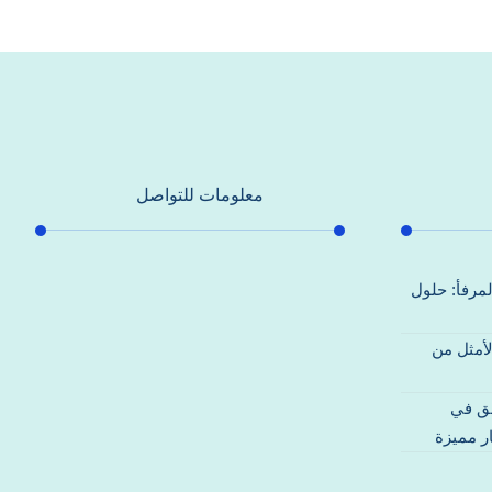
معلومات للتواصل
عنوان مكتبنا
لمرفأ: حلول
جادة الشيخ محمد بن راشد – دبي
لأمثل من
هاتف
0557821580
قق في
بريد إلكتروني
ر مميزة
support@alhoda-maintenance-
emirates.