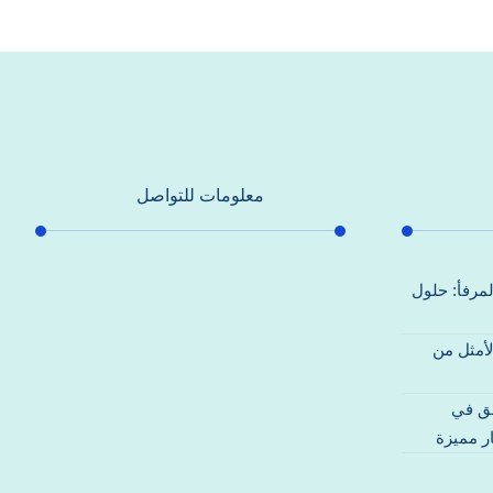
معلومات للتواصل
عنوان مكتبنا
لمرفأ: حلول
جادة الشيخ محمد بن راشد – دبي
لأمثل من
هاتف
0557821580
قق في
بريد إلكتروني
ر مميزة
support@alhoda-maintenance-
emirates.