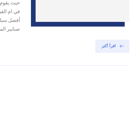
حيث يقوم 
في ام القي
أفضل سباك 
صنابير الميا
اقرأ أكثر