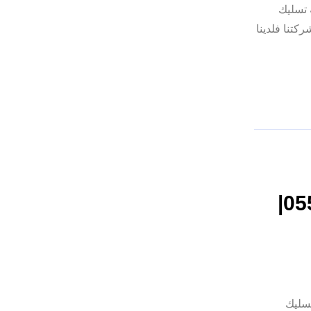
 تسليك
كتنا فلدينا
شركة تسليك مجاري في العين |0557821580|
شركة تسليك