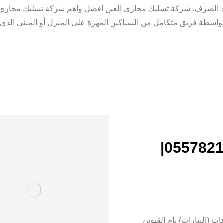
اد الصرف. شركة تسليك مجاري العين افضل واهم شركة تسليك مجاري ب
سطة فريق متكامل من السباكين المهرة على المنزل أو المبنى الذي ي
تسليك بلاعات في ام القيوين |0557821580|
ت (البيارات) بام القيوين