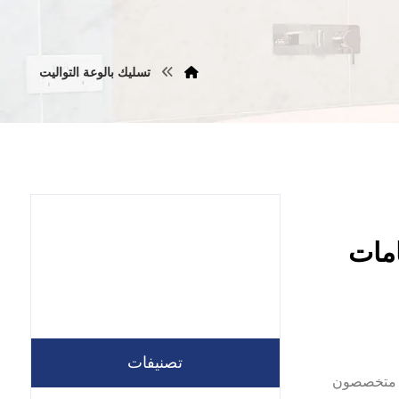
تسليك بالوعة التواليت
|0557821580| حمامات
تصنيفات
ون متخصصون