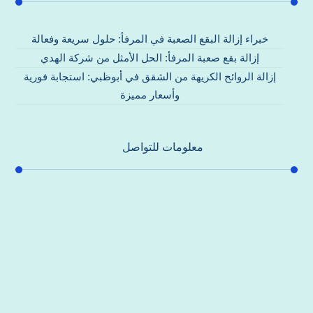
خبراء إزالة البقع الصعبة في المرفأ: حلول سريعة وفعالة
إزالة بقع صعبة المرفأ: الحل الأمثل من شركة الهدي
إزالة الروائح الكريهة من الشقق في أبوظبي: استجابة فورية
وأسعار مميزة
معلومات للتواصل
عنوان مكتبنا
جادة الشيخ محمد بن راشد – دبي
هاتف