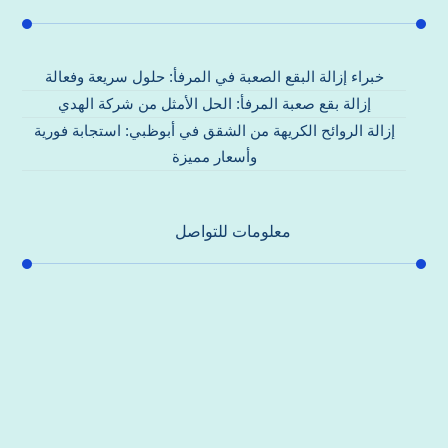
خبراء إزالة البقع الصعبة في المرفأ: حلول سريعة وفعالة
إزالة بقع صعبة المرفأ: الحل الأمثل من شركة الهدي
إزالة الروائح الكريهة من الشقق في أبوظبي: استجابة فورية
وأسعار مميزة
معلومات للتواصل
عنوان مكتبنا
جادة الشيخ محمد بن راشد – دبي