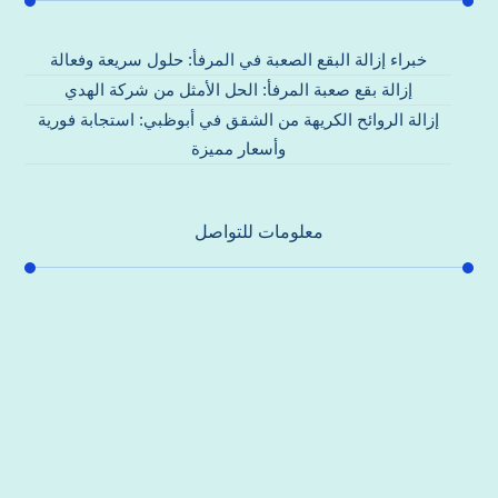
خبراء إزالة البقع الصعبة في المرفأ: حلول سريعة وفعالة
إزالة بقع صعبة المرفأ: الحل الأمثل من شركة الهدي
إزالة الروائح الكريهة من الشقق في أبوظبي: استجابة فورية
وأسعار مميزة
معلومات للتواصل
عنوان مكتبنا
جادة الشيخ محمد بن راشد – دبي
هاتف