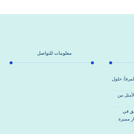
معلومات للتواصل
عنوان مكتبنا
لمرفأ: حلول
جادة الشيخ محمد بن راشد – دبي
لأمثل من
هاتف
0557821580
قق في
بريد إلكتروني
ر مميزة
support@alhoda-maintenance-
emirates.