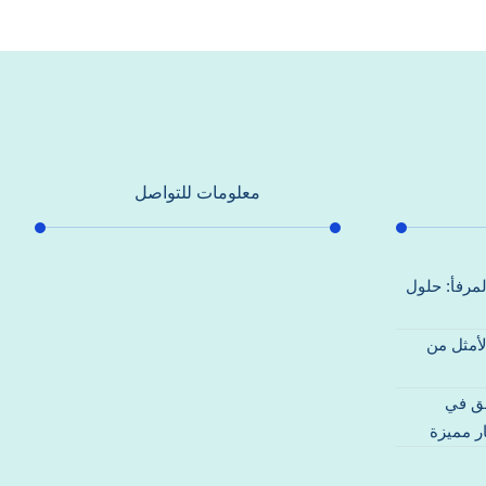
معلومات للتواصل
عنوان مكتبنا
لمرفأ: حلول
جادة الشيخ محمد بن راشد – دبي
لأمثل من
هاتف
0557821580
قق في
بريد إلكتروني
ر مميزة
support@alhoda-maintenance-
emirates.