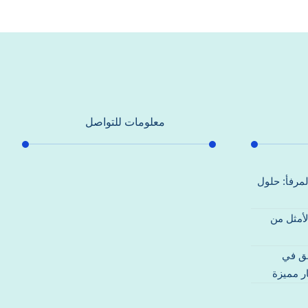
معلومات للتواصل
عنوان مكتبنا
لمرفأ: حلول
جادة الشيخ محمد بن راشد – دبي
لأمثل من
هاتف
0557821580
قق في
بريد إلكتروني
ر مميزة
support@alhoda-maintenance-
emirates.