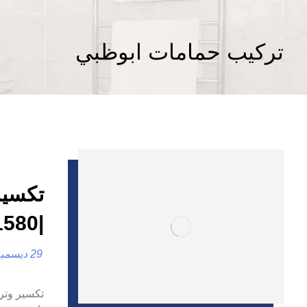
تركيب حمامات ابوظبي
تكسير
|0557821580
29 ديسمبر، 2024