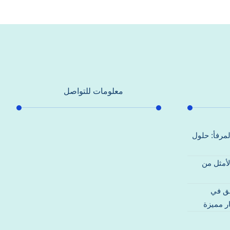
معلومات للتواصل
عنوان مكتبنا
لمرفأ: حلول
جادة الشيخ محمد بن راشد – دبي
لأمثل من
هاتف
0557821580
قق في
بريد إلكتروني
ر مميزة
support@alhoda-maintenance-
emirates.