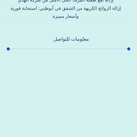
إزالة الروائح الكريهة من الشقق في أبوظبي: استجابة فورية
وأسعار مميزة
معلومات للتواصل
عنوان مكتبنا
جادة الشيخ محمد بن راشد – دبي
هاتف
0557821580