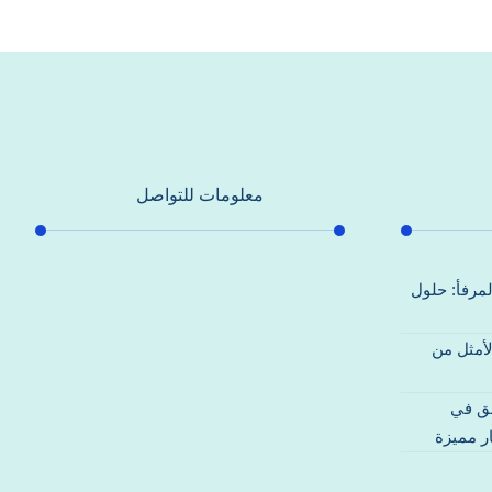
معلومات للتواصل
عنوان مكتبنا
لمرفأ: حلول
جادة الشيخ محمد بن راشد – دبي
لأمثل من
هاتف
0557821580
قق في
بريد إلكتروني
ر مميزة
support@alhoda-maintenance-
emirates.