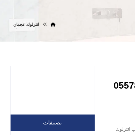
انترلوك عجمان
جمان |0557821580
تصنيفات
شركة تركيب انترلوك