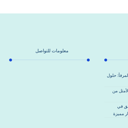
معلومات للتواصل
عنوان مكتبنا
لمرفأ: حلول
جادة الشيخ محمد بن راشد – دبي
لأمثل من
هاتف
0557821580
قق في
بريد إلكتروني
ر مميزة
support@alhoda-maintenance-
emirates.