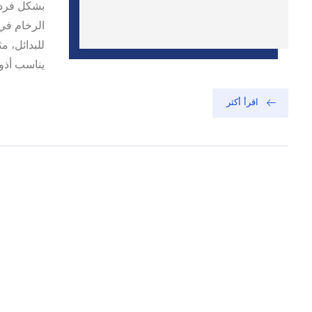
بشكل فردي
الرخام في 
للبدائل، م
يناسب أذوا
اقرأ أكثر