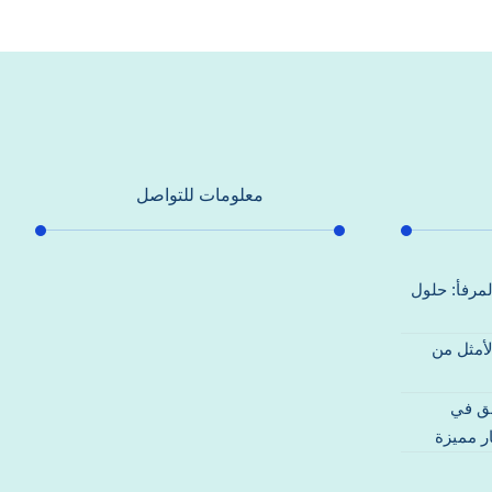
معلومات للتواصل
عنوان مكتبنا
لمرفأ: حلول
جادة الشيخ محمد بن راشد – دبي
لأمثل من
هاتف
0557821580
قق في
بريد إلكتروني
ر مميزة
support@alhoda-maintenance-
emirates.