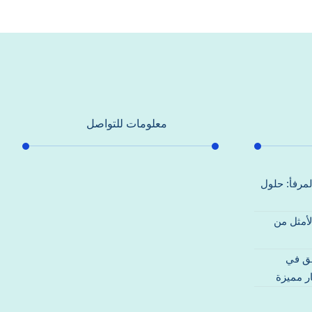
معلومات للتواصل
عنوان مكتبنا
لمرفأ: حلول
جادة الشيخ محمد بن راشد – دبي
لأمثل من
هاتف
0557821580
قق في
بريد إلكتروني
ر مميزة
support@alhoda-maintenance-
emirates.