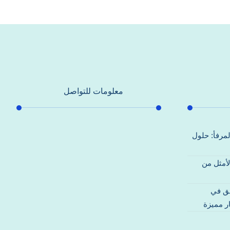
معلومات للتواصل
عنوان مكتبنا
لمرفأ: حلول
جادة الشيخ محمد بن راشد – دبي
لأمثل من
هاتف
0557821580
قق في
بريد إلكتروني
ر مميزة
support@alhoda-maintenance-
emirates.