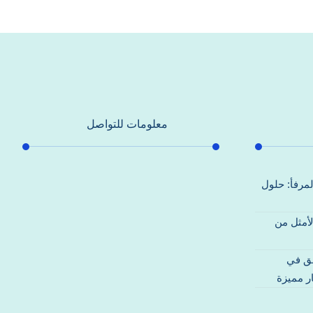
معلومات للتواصل
عنوان مكتبنا
لمرفأ: حلول
جادة الشيخ محمد بن راشد – دبي
لأمثل من
هاتف
0557821580
قق في
بريد إلكتروني
ر مميزة
support@alhoda-maintenance-
emirates.