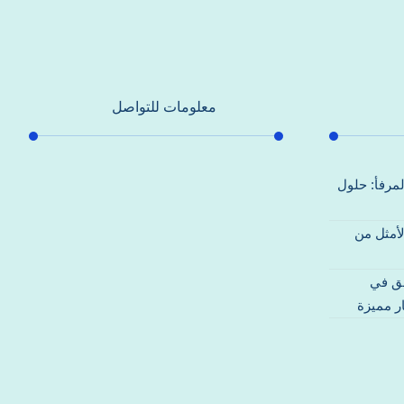
معلومات للتواصل
عنوان مكتبنا
لمرفأ: حلول
جادة الشيخ محمد بن راشد – دبي
لأمثل من
هاتف
0557821580
قق في
بريد إلكتروني
ر مميزة
support@alhoda-maintenance-
emirates.