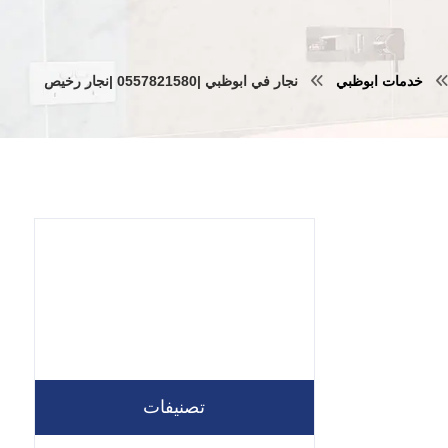
خدمات ابوظبي
نجار في ابوظبي |0557821580 |نجار رخيص
تصنيفات