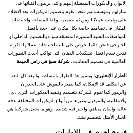
الألوان والديكورات المفضلة إليهم والتى يريدون اقتنائها فى
منازلهم ومؤسساتهم فنحن نقوم بتصميم الديكورات بعد الاطلاع
على رغبات عملائنا ومن ثم تصميمه وفقا للمساحة واحتياجات
المكان فى تصاميم خاصة بكل مكان على حدة بأفضل
المواصفات الفنية المتميزة المتعلقة سواء بالتصميم الداخلى او
الخارجى فنحن دائما نحرص على تلبية احتياجات عملائها الكرام
فنحن نقدم افضل تشكيلات الدهان التى تواكب أحدث التطورات
العالمية فى تصميم الدهانات .
شركة صبغ في راس الخيمة
الطراز الإنجليزي:
ويتميز هذا الطراز بالبساطة والبعد كل البعد
عن التكلف قد الإمكان، كما يتميز بالنقوش على الجدران
والزهور.كما تقوم الشركة بتصميم وتنفيذ الديكورات الثري دي،
والانتقالية، والمودرن وغيرها من أنواع الديكورات المختلفة بدقة
عالية واتقان متناهي واحترافية شديدة، وهو ما يجعل شركتنا هي
الخيار الأمثل لتصميم بيتك.
فروع اخري في الامارات