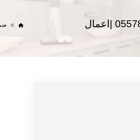
شركة صبغ في ابوظبي |0557821580 |اعمال
خدم