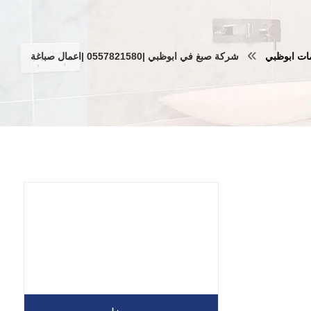
ات ابوظبي
شركة صبغ في ابوظبي |0557821580 |اعمال صباغة