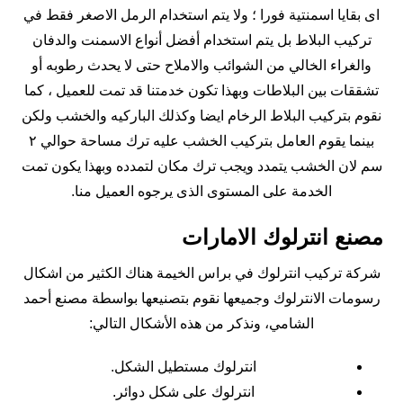
اى بقايا اسمنتية فورا ؛ ولا يتم استخدام الرمل الاصغر فقط في
تركيب البلاط بل يتم استخدام أفضل أنواع الاسمنت والدفان
والغراء الخالي من الشوائب والاملاح حتى لا يحدث رطوبه أو
تشققات بين البلاطات وبهذا تكون خدمتنا قد تمت للعميل ، كما
نقوم بتركيب البلاط الرخام ايضا وكذلك الباركيه والخشب ولكن
بينما يقوم العامل بتركيب الخشب عليه ترك مساحة حوالي ٢
سم لان الخشب يتمدد ويجب ترك مكان لتمدده وبهذا يكون تمت
الخدمة على المستوى الذى يرجوه العميل منا.
مصنع انترلوك الامارات
شركة تركيب انترلوك في براس الخيمة
هناك الكثير من اشكال
رسومات الانترلوك وجميعها نقوم بتصنيعها بواسطة مصنع أحمد
الشامي، ونذكر من هذه الأشكال التالي:
انترلوك مستطيل الشكل.
انترلوك على شكل دوائر.