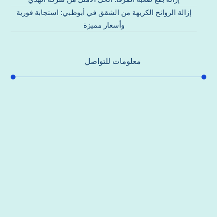
إزالة الروائح الكريهة من الشقق في أبوظبي: استجابة فورية
وأسعار مميزة
معلومات للتواصل
عنوان مكتبنا
جادة الشيخ محمد بن راشد – دبي
هاتف
0557821580