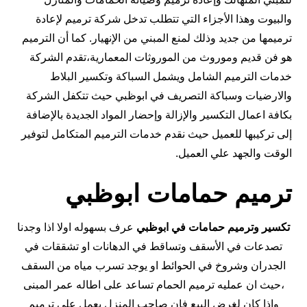
والبيوت وهذا الأجزاء التي تتطلب تدخل شركة ترميم لإعادة
ترميمها من جديد وذلك لمنع المبني من الإنهيار. كما أن الترميم
هو فن قديم وموروث من الموروثات المعمارية،تقدم الشركة
خدمات الترميم الشامل ويشمل السباكة وتكسير البلاط
والارضيات وسباكة التصريف في ابوظبي حيث تتكفل الشركة
بكافة اعمال التكسير والإزالة وإحضار المواد الجديدة بالإضافة
إلى تركيبها للعميل حيث نقدم خدمات الترميم المتكامل لتوفير
الوقت والجهد علي العميل.
ترميم حمامات ابوظبي
تكسير وترميم حمامات في ابوظبي
عرف بسهوله اولا اذا وجدنا
تصدعات في الأسقف وتساقط في الدهانات او تشققات في
الجدران وشروخ في الحوائط او يوجد تسرب مياه من السقف
،حيث ان عمليه ترميم الحمام تساعد على اطاله عمر المبنى
واذا كان لغرض البيع فان صاحب المنزل يعمل على ترميم